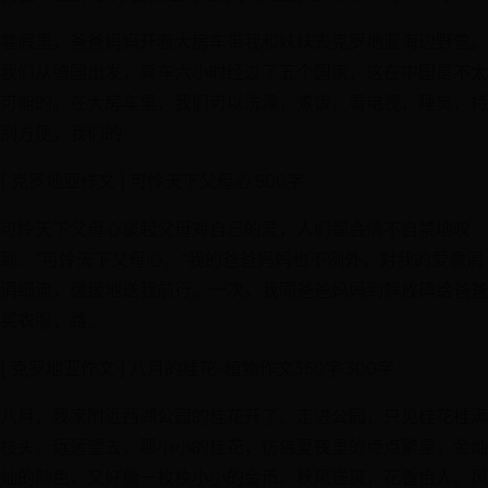
暑假里，爸爸妈妈开着大房车带我和妹妹去克罗地亚海边野营。
我们从德国出发，驾车六小时经过了五个国家，这在中国是不太
可能的。在大房车里，我们可以洗澡，煮饭，看电视，睡觉，特
别方便。我们的...
[ 克罗地亚作文 ] 可怜天下父母心 500字
可怜天下父母心谈起父母对自己的爱，人们都会情不自禁地叹
到：“可怜天下父母心。”我的爸爸妈妈也不例外，对我的爱像涓
涓细流，缓缓地送我前行。一次，我同爸爸妈妈到解放碑给爸爸
买衣服，路...
[ 克罗地亚作文 ] 八月的桂花-植物作文350字 300字
八月，我家附近西湖公园的桂花开了。走进公园，只见桂花挂满
枝头。远远望去，那小小的桂花，仿佛夏夜里的点点繁星。金灿
灿的颜色，又好像一枚枚小小的金币。秋风送爽，花香怡人。风