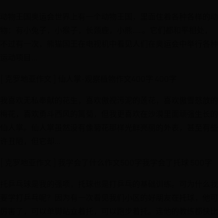
动物王国奥运会世界上有一个动物王国，里面住着各种各样的动
物：有小兔子，小猴子，长颈鹿，小熊……。它们都和平相处，
不过有一次，熊猫国王在电视机中看见人们在奥运会中举行各种
运动项目...
[ 克罗地亚作文 ] 仙人掌-观察植物作文400字 400字
我喜欢无私奉献的花生，喜欢傲视污泥的莲花，喜欢傲雪怒放的
梅花，喜欢勇斗西风的篱菊，但我更喜欢在沙漠里面顽强生长的
仙人掌。仙人掌虽然没有像菊花那样光鲜亮丽的外表，甚至有些
许丑陋，但它却...
[ 克罗地亚作文 ] 我学会了什么作文500字我学会了托球 500字
托乒乓球是我的强项，托球也是打乒乓的基础训练。可为什么我
要学打乒乓呢？因为有一次看见我们小区的好朋友在托球，他可
厉害了，可以单脚站立着托，可以跑步着托。连他的教练都快比