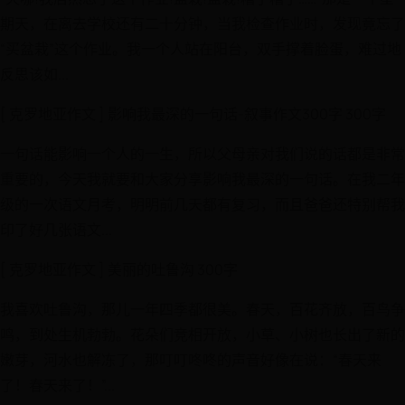
期天，在离去学校还有二十分钟，当我检查作业时，发现竟忘了
“买盆栽”这个作业。我一个人站在阳台，双手撑着脸蛋，难过地
反思该如...
[ 克罗地亚作文 ] 影响我最深的一句话-叙事作文300字 300字
一句话能影响一个人的一生，所以父母亲对我们说的话都是非常
重要的，今天我就要和大家分享影响我最深的一句话。在我二年
级的一次语文月考，明明前几天都有复习，而且爸爸还特别帮我
印了好几张语文...
[ 克罗地亚作文 ] 美丽的吐鲁沟 300字
我喜欢吐鲁沟，那儿一年四季都很美。春天，百花齐放，百鸟争
鸣，到处生机勃勃。花朵们竞相开放，小草、小树也长出了新的
嫩芽，河水也解冻了，那叮叮咚咚的声音好像在说：“春天来
了！春天来了！”...