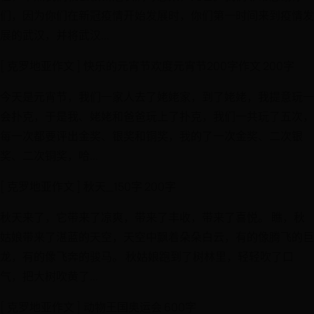
们，因为你们在新冠疫情开始发展时，你们第一时间来到疫情发
展的武汉，并将武汉...
[ 克罗地亚作文 ] 快乐的元宵节欢度元宵节200字作文 200字
今天是元宵节，我们一家人去了姥姥家，到了姥姥，我提意玩一
会扑克，于是我、姥姥和爸爸玩上了扑克，我们一共玩了五次，
每一次都要评出金奖、银奖和铜奖，我的了一次金奖、二次银
奖、二次铜奖，哈...
[ 克罗地亚作文 ] 秋天_150字 200字
秋天来了，它带来了凉爽，带来了丰收，带来了喜悦。 瞧，秋
姑娘带来了湛蓝的天空，天空中飘着朵朵白云，有的像腾飞的巨
龙，有的像飞奔的骏马。 秋姑娘跑到了树林里，轻轻吹了口
气，把大树吹黄了...
[ 克罗地亚作文 ] 动物王国奥运会 600字