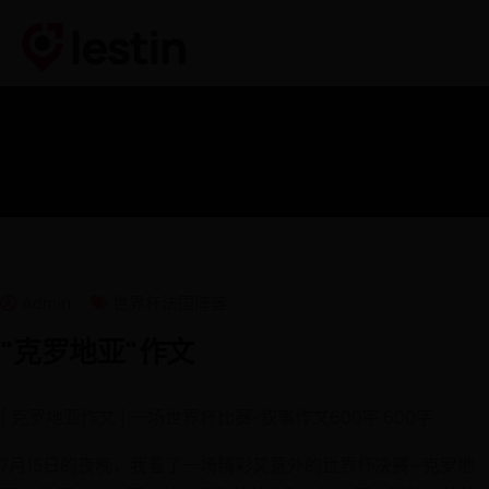
Admin
世界杯法国阵容
"克罗地亚"作文
[ 克罗地亚作文 ] 一场世界杯比赛-叙事作文600字 600字
7月15日的夜晚，我看了一场精彩又意外的世界杯决赛—克罗地