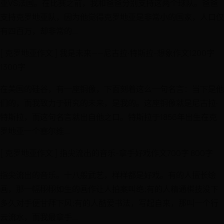
亚VS法国。在比赛之前，我和爸爸分别支持这两个球队。爸爸
支持克罗地亚队，因为他觉得克罗地亚是非常小的国家，人口仅
有四百万，却非常的...
[ 克罗地亚作文 ] 我是未来——尼古拉·特斯拉-想象作文1200字
1300字
在美国的硅谷，有一座铜像，下面刻着这么一句名言：当下是他
们的，而我致力于研究的未来，是我的。这座铜像就是尼古拉·
特斯拉，而这句名言就出自他之口。特斯拉于1856年出生在克
罗地亚一个塞尔维...
[ 克罗地亚作文 ] 指尖流出的音乐-拿手好戏作文700字 800字
指尖流出的音乐。十八般武艺，样样都是好戏。有的人擅长绘
画，那一幅栩栩如生的画作让人拍案叫绝;有的人精通棋技没下
多久对手便甘拜下风;有的人酷爱书法，写起自来，那叫一个行
云流水，而我最拿手...