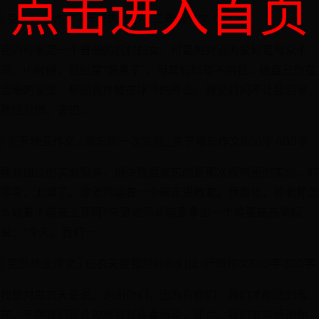
点击进入首页
[ 克罗地亚作文 ] 母亲的爱小学三年级作文 400字
我的母亲是一个普通的农村妇女，可是她对我的爱却是与众不
同。小时候，我经常“哭鼻子”，可是妈妈却不哄我，她自己待在
温暖的家里，却把我拎放在冰冷的外面。我见妈妈不让我回家，
我很恐惧，害怕...
[ 克罗地亚作文 ] 难忘的一次实验_关于难忘作文600字 600字
我参加过的实验很多，但令我最难忘的是那次捏鸡蛋的实验。叮
零零，上课了。徐老师端着一个碗走进教室。我奇怪，徐老师怎
么端着个碗来上课呀?只见老师从碗里拿出一个鸡蛋高高举起
说：“今天，我们一...
[ 克罗地亚作文 ] 白衣天使我想对你们说-抒情作文300字 300字
我想对白衣天使说，谢谢你们，因为有你们，我们才能活到现
在，不然我们就会被新冠状病毒感染，死亡。我们非常感谢你