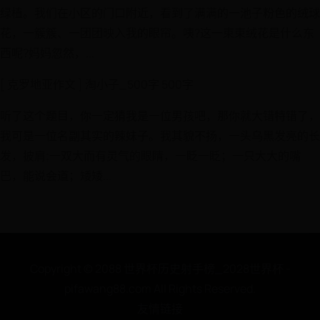
绿植。我们在小区的门口附近，看到了满满的一池子粉色的绒球
花，一簇簇、一团团映入我的眼帘。咦?这一束束绒花是什么东
西呢?妈妈忽然，...
[ 克罗地亚作文 ] 淘小子_500字 500字
听了这个题目，你一定猜我是一位男孩吧，那你就大错特错了，
我可是一位名副其实的辣妹子。我其貌不扬，一头乌黑发亮的长
发，披肩;一双大而有灵气的眼睛，一眨一眨；一只大大的嘴
巴，能说会道；矮矮...
Copyright © 2088 世界杯历史射手榜_2028世界杯 -
pifawang88.com All Rights Reserved.
友情链接