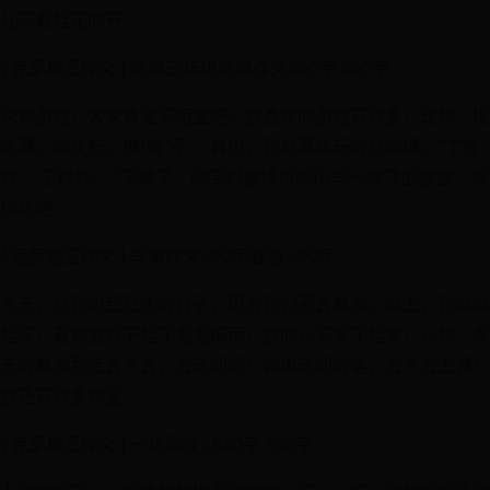
儿带着桂花的芳...
[ 克罗地亚作文 ] 跳绳三年级跳绳作文400字 400字
说到游戏，大家肯定不陌生吧。我喜欢的游戏有许多，比如：捉
迷藏、跳皮筋、摸“瞎”子……其中，我最喜欢玩的是跳绳。“丁铃
铃……丁铃铃……”下课了，同学们像快乐的小鸟一样飞出教室，向
操场跑...
[ 克罗地亚作文 ] 写事作文400字春游 400字
今天，是我盼望已久的日子，因为我们要去春游。早上，我早早
起床，看到窗外下起了毛毛细雨，我的心不安了起来，心想：今
天的春游到底去不去，会改期吗？如果改期的话，会不会上课？
我还有许多作业...
[ 克罗地亚作文 ] 一场风波_650字 700字