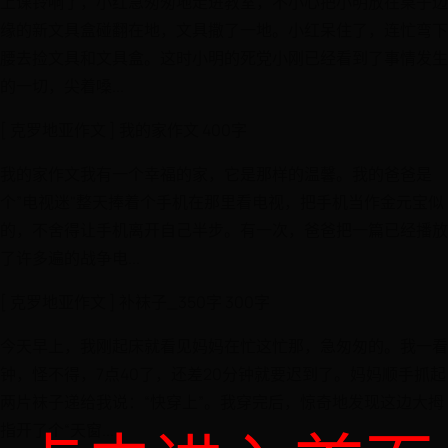
上课铃响了，小红急匆匆地走进教室，不小心把小明放在桌子边
缘的新文具盒碰翻在地，文具撒了一地。小红呆住了，连忙弯下
腰去捡文具和文具盒。这时小明的死党小刚已经看到了事情发生
的一切，尖着嗓...
[ 克罗地亚作文 ] 我的家作文 400字
我的家作文我有一个幸福的家，它是那样的温馨。我的爸爸是
个”电视迷"整天捧着个手机在那里看电视，把手机当作金元宝似
的，不舍得让手机离开自己半步。有一次，爸爸把一篇已经播放
了许多遍的战争电...
[ 克罗地亚作文 ] 补袜子_350字 300字
今天早上，我刚起床就看见妈妈在忙这忙那，急匆匆的。我一看
钟，怪不得，7点40了，还差20分钟就要迟到了。妈妈顺手抓起
两片袜子递给我说：“快穿上”。我穿完后，惊奇地发现这边大拇
指开了个“天窗...