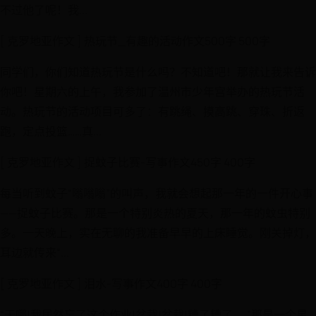
不过他了呢！我...
[ 克罗地亚作文 ] 热玩节_有趣的活动作文500字 500字
同学们，你们知道热玩节是什么吗？不知道吧！那就让我来告诉
你吧！星期六的上午，我参加了温州市少年宫举办的热玩节活
动。热玩节的活动项目可多了：有跳绳、摸高跳、穿珠、折返
跑，定点投篮……真...
[ 克罗地亚作文 ] 捉蚊子比赛-写事作文450字 400字
每当听到蚊子“嗡嗡嗡”的叫声，我就会想起那一年的一件开心事
——捉蚊子比赛。那是一个特别炎热的夏天，那一年的蚊虫特别
多。一天晚上，实在无聊的我准备早早的上床睡觉。刚关掉灯，
耳边就传来“...
[ 克罗地亚作文 ] 泪水-写事作文400字 400字
“天哪!我居然忘了这个作业!盆栽!盆栽!糟了糟了……”那是一个星