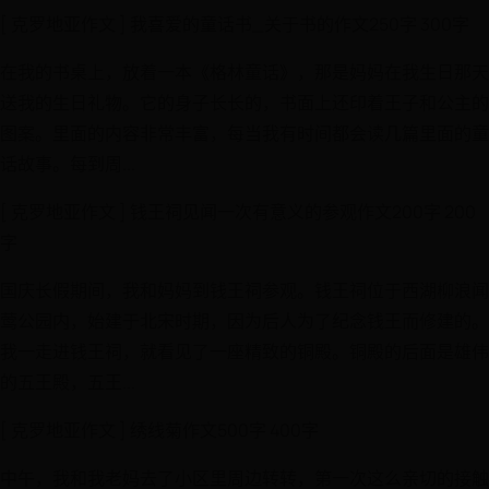
[ 克罗地亚作文 ] 我喜爱的童话书_关于书的作文250字 300字
在我的书桌上，放着一本《格林童话》，那是妈妈在我生日那天
送我的生日礼物。它的身子长长的，书面上还印着王子和公主的
图案。里面的内容非常丰富，每当我有时间都会读几篇里面的童
话故事。每到周...
[ 克罗地亚作文 ] 钱王祠见闻一次有意义的参观作文200字 200
字
国庆长假期间，我和妈妈到钱王祠参观。钱王祠位于西湖柳浪闻
莺公园内，始建于北宋时期，因为后人为了纪念钱王而修建的。
我一走进钱王祠，就看见了一座精致的铜殿。铜殿的后面是雄伟
的五王殿，五王...
[ 克罗地亚作文 ] 绣线菊作文500字 400字
中午，我和我老妈去了小区里周边转转，第一次这么亲切的接触